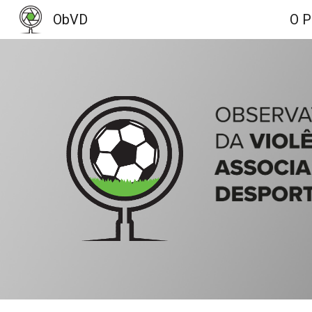
ObVD
O P
Sk